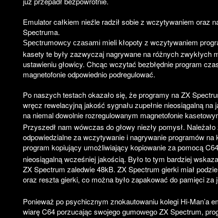
już przepadł bezpowrotnie.
Emulator całkiem nieźle radził sobie z wczytywaniem oraz
Spectruma.
mieli kłopoty z wczytywaniem progr
Spectrumowcy czasami
kasety te były zazwyczaj nagrywane na różnych zwykłych
ustawieniu głowicy. Chcąc wczytać bezbłędnie program cza
magnetofonie odpowiednio podregulować.
Po naszych testach okazało się, że programy na ZX Spectr
wręcz rewelacyjną jakość sygnału zupełnie nieosiągalną na j
na niemal dowolnie rozregulowany
m magnetofonie kasetowy
Przyszedł nam wówczas do głowy niezły pomysł. Należało 
odpowiedzialne za wczytywanie i nagrywanie programów na k
program kopiujący umożliwiający kopiowanie za pomocą C
64
nieosiągalną wcześniej jakością. Było to tym bardziej wska
ZX Spectrum zaledwie 48kB. ZX Spectrum gierki miał podziel
oraz reszta gierki, co można było zapakować do pamięci za
Ponieważ po psychicznym znokautowaniu kolegi Hi-Man’a em
wiarę C64 porzucając swojego
ZX Spectrum, progr
gumowego