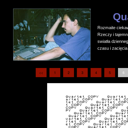
Qu
Rozmaite ciekaw
Rzeczy i tajemnic
swiatła dzienneg
czasu i zacięci
<<
1
2
3
4
5
6